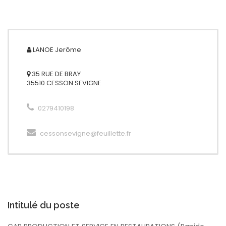
LANOE
Jerôme
35 RUE DE BRAY
35510 CESSON SEVIGNE
0279410198
cessonsevigne@feuillette.fr
Intitulé du poste