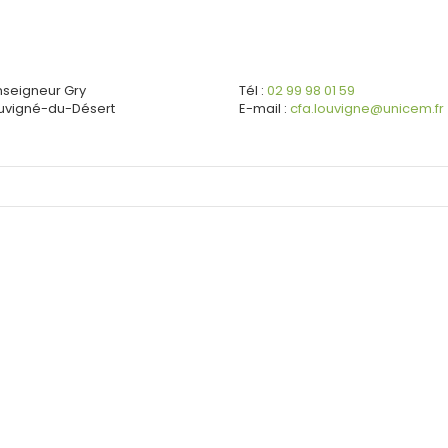
nseigneur Gry
Tél :
02 99 98 01 59
uvigné-du-Désert
E-mail :
cfa.louvigne@unicem.fr