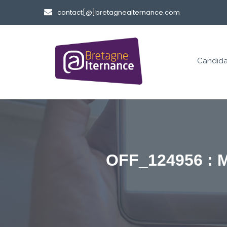
contact[@]bretagnealternance.com
Candida
OFF_124956 : M