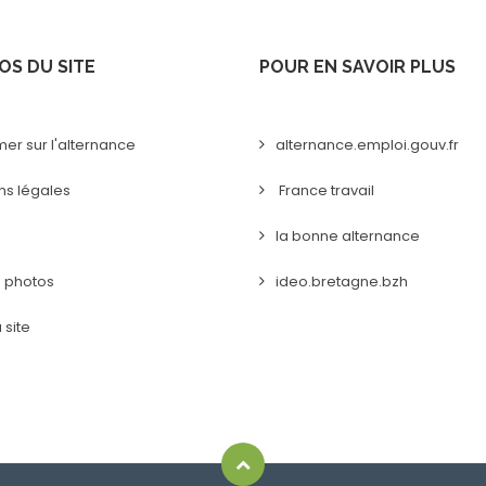
OS DU SITE
POUR EN SAVOIR PLUS
mer sur l'alternance
alternance.emploi.gouv.fr
ns légales
France travail
la bonne alternance
s photos
ideo.bretagne.bzh
 site