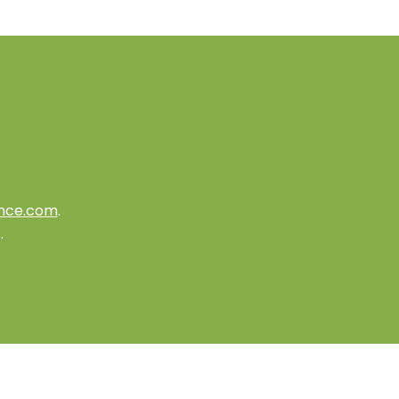
nce.com
.
.