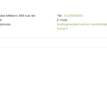
es Métiers
465 rue de
Tél :
0229006060
nt
E-mail :
ipavas
bretagnealternance.candidat@
brest.fr