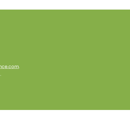
nce.com
.
.