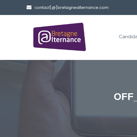
contact[@]bretagnealternance.com
Candida
OFF_