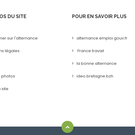
OS DU SITE
POUR EN SAVOIR PLUS
mer sur l'alternance
alternance.emploi.gouv.fr
ns légales
France travail
la bonne alternance
s photos
ideo.bretagne.bzh
 site