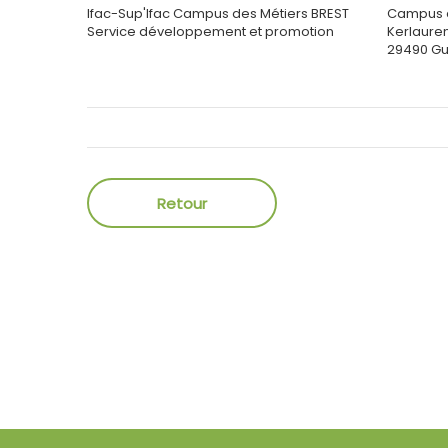
Ifac-Sup'Ifac Campus des Métiers BREST
Campus d
Service développement
et promotion
Kerlaure
29490
Gu