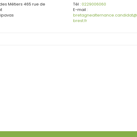
es Métiers
465 rue de
Tél :
0229006060
nt
E-mail :
ipavas
bretagnealternance.candidat@
brest.fr