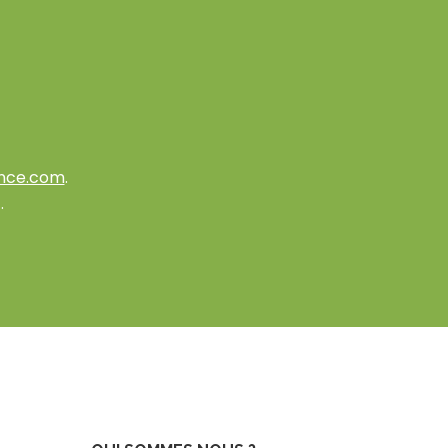
nce.com
.
.