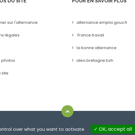
OS DU SITE
POUR EN SAVOIR PLUS
mer sur l'alternance
alternance.emploi.gouv.fr
ns légales
France travail
la bonne alternance
s photos
ideo.bretagne.bzh
 site
OK, accept all
control over what you want to activate