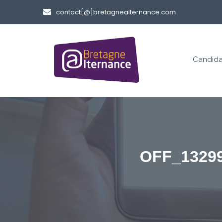
contact[@]bretagnealternance.com
Candida
OFF_13299