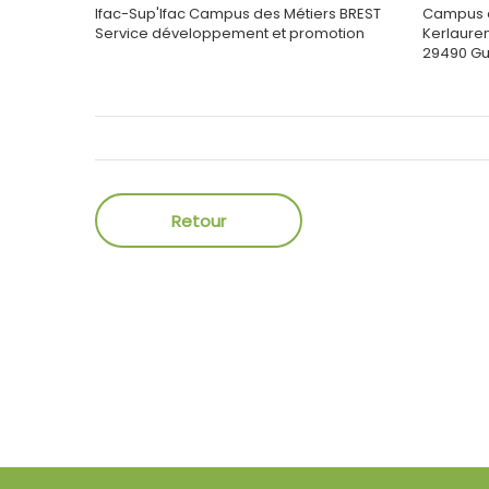
Ifac-Sup'Ifac Campus des Métiers BREST
Campus d
Service développement
et promotion
Kerlaure
29490
Gu