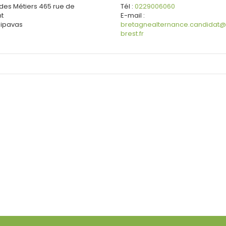
es Métiers
465 rue de
Tél :
0229006060
nt
E-mail :
ipavas
bretagnealternance.candidat@
brest.fr