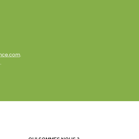
nce.com
.
.