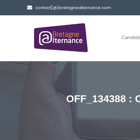
contact[@]bretagnealternance.com
Candida
OFF_134388 :