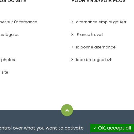
OS DU SITE
POUR EN SAVOIR PLUS
mer sur l'alternance
alternance.emploi.gouv.fr
ns légales
France travail
la bonne alternance
s photos
ideo.bretagne.bzh
 site
OK, accept all
control over what you want to activate