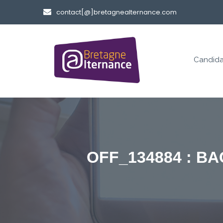
contact[@]bretagnealternance.com
Candida
OFF_134884 : B