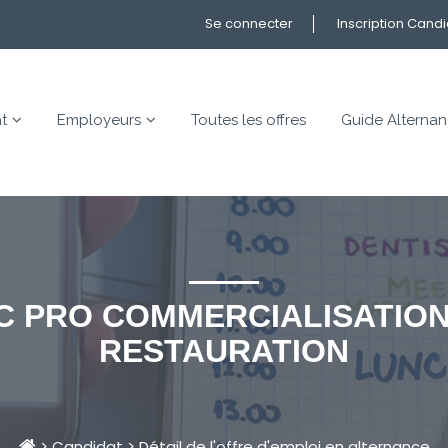
Se connecter
Inscription Cand
t
Employeurs
Toutes les offres
Guide Alterna
AC PRO COMMERCIALISATION
RESTAURATION
>
Candidat
>
Détail de l'offre d'emploi en alternance