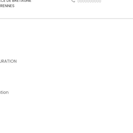
ACE DE BRETAGNE
0000000000
 RENNES
AURATION
tion