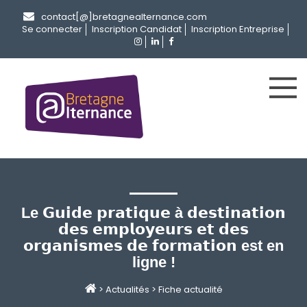
contact[@]bretagnealternance.com
Se connecter
Inscription Candidat
Inscription Entreprise
Le 𝗚𝘂𝗶𝗱𝗲 𝗽𝗿𝗮𝘁𝗶𝗾𝘂𝗲 à 𝗱𝗲𝘀𝘁𝗶𝗻𝗮𝘁𝗶𝗼𝗻
𝗱𝗲𝘀 𝗲𝗺𝗽𝗹𝗼𝘆𝗲𝘂𝗿𝘀 𝗲𝘁 𝗱𝗲𝘀
𝗼𝗿𝗴𝗮𝗻𝗶𝘀𝗺𝗲𝘀 𝗱𝗲 𝗳𝗼𝗿𝗺𝗮𝘁𝗶𝗼𝗻 est en
ligne !
>
Actualités
>
Fiche actualité