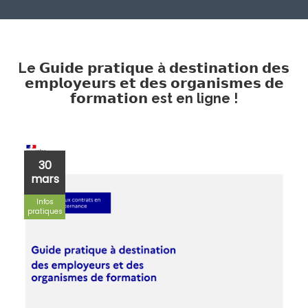
Le 𝗚𝘂𝗶𝗱𝗲 𝗽𝗿𝗮𝘁𝗶𝗾𝘂𝗲 à 𝗱𝗲𝘀𝘁𝗶𝗻𝗮𝘁𝗶𝗼𝗻 𝗱𝗲𝘀
𝗲𝗺𝗽𝗹𝗼𝘆𝗲𝘂𝗿𝘀 𝗲𝘁 𝗱𝗲𝘀 𝗼𝗿𝗴𝗮𝗻𝗶𝘀𝗺𝗲𝘀 𝗱𝗲
𝗳𝗼𝗿𝗺𝗮𝘁𝗶𝗼𝗻 est en ligne !
30
mars
Infos
pratiques